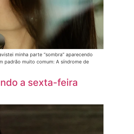
vistei minha parte “sombra” aparecendo
 um padrão muito comum: A síndrome de
ndo a sexta-feira