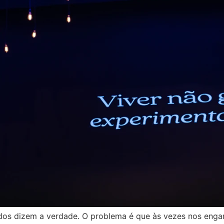
os dizem a verdade. O problema é que às vezes nos engan