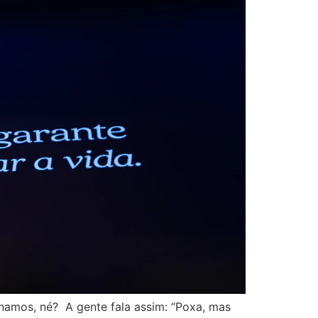
amos, né? A gente fala assim: “Poxa, mas