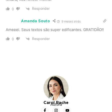
Responder
0
Amanda Souto
9 meses atrás
Ameeei. Seus textos são super edificantes. GRATIDÃO!!
Responder
0
Carol Rache
Autora