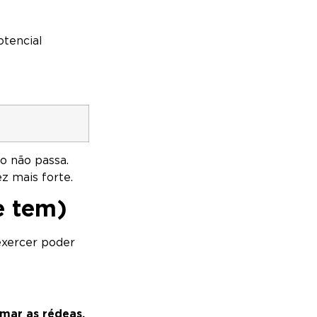
otencial
o não passa.
z mais forte.
e tem)
exercer poder
mar as rédeas.