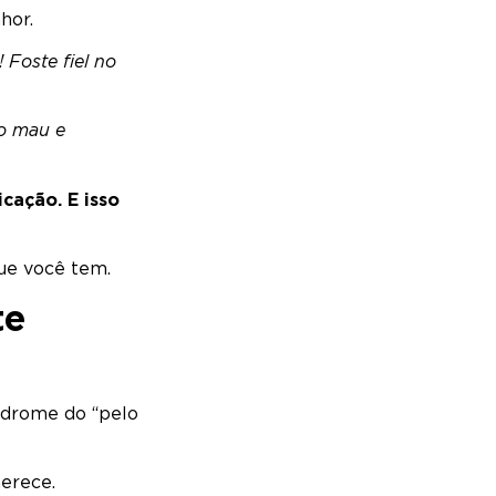
hor.
 Foste fiel no
o mau e
icação. E isso
ue você tem.
te
ndrome do “pelo
erece.