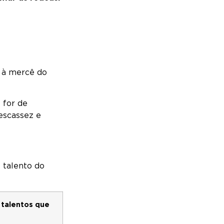
m à mercê do
 for de
 escassez e
 talento do
 talentos que