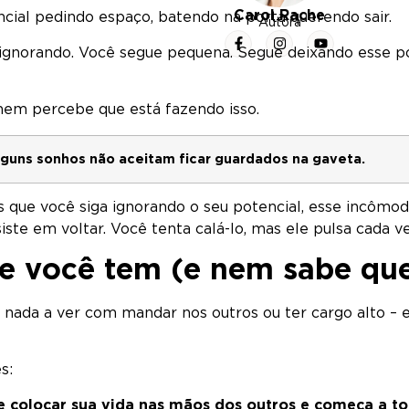
Carol Rache
ncial pedindo espaço, batendo na porta querendo sair.
Autora
ignorando. Você segue pequena. Segue deixando esse p
nem percebe que está fazendo isso.
lguns sonhos não aceitam ficar guardados na gaveta.
is que você siga ignorando o seu potencial, esse incômod
ste em voltar. Você tenta calá-lo, mas ele pulsa cada ve
e você tem (e nem sabe qu
nada a ver com mandar nos outros ou ter cargo alto – 
s:
 colocar sua vida nas mãos dos outros e começa a to