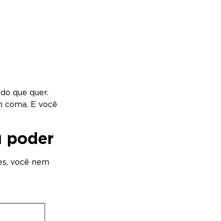
 do que quer.
m coma. E você
u poder
es, você nem