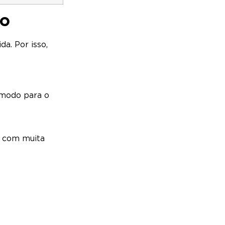
do
a. Por isso,
cômodo para o
a com muita