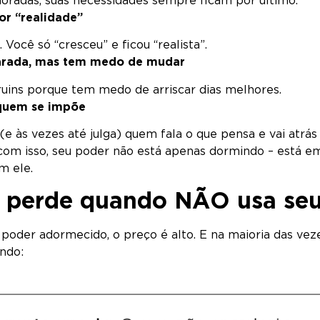
gnoradas, suas necessidades sempre ficam por último.
r “realidade”
 Você só “cresceu” e ficou “realista”.
arada, mas tem medo de mudar
ruins porque tem medo de arriscar dias melhores.
 quem se impõe
(e às vezes até julga) quem fala o que pensa e vai atrás
 com isso, seu poder não está apenas dormindo – está e
m ele.
 perde quando NÃO usa se
poder adormecido, o preço é alto. E na maioria das vez
ndo: