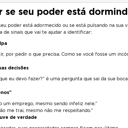
 se seu poder está dormin
seu poder está adormecido ou se está pulsando na sua vid
de sinais que vai te ajudar a identificar:
lpa
stir, por pedir o que precisa. Como se você fosse um in
uas decisões
que eu devo fazer?” é uma pergunta que sai da sua boc
enos”
o um emprego, mesmo sendo infeliz nele.”
ão me trai, mesmo não me respeitando.”
ouve de verdade