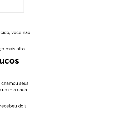
cido, você não
ço mais alto.
oucos
, chamou seus
o um – a cada
 recebeu dois