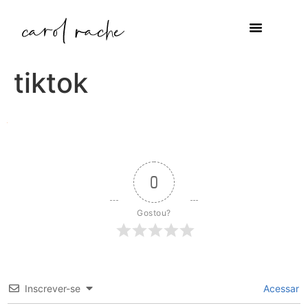
tiktok
0
Gostou?
Inscrever-se
Acessar