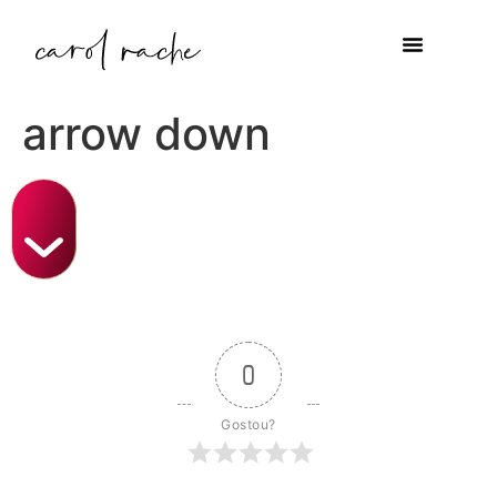
arrow down
0
Gostou?