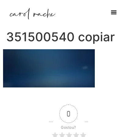
351500540 copiar
0
Gostou?