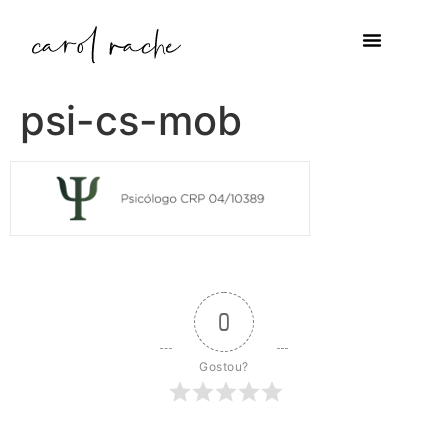
psi-cs-mob
0
Gostou?