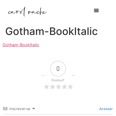
Gotham-BookItalic
Gotham-BookItalic
0
Gostou?
Inscrever-se
Acessar