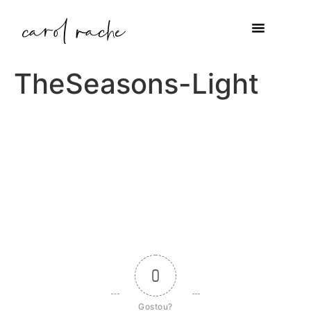
TheSeasons-Light
0
Gostou?