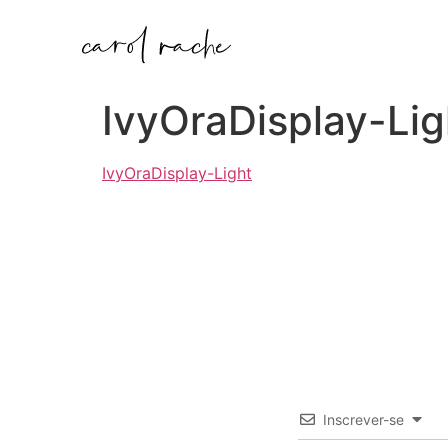
IvyOraDisplay-Lig
IvyOraDisplay-Light
Inscrever-se