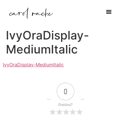
IvyOraDisplay-
MediumItalic
IvyOraDisplay-MediumItalic
0
Gostou?